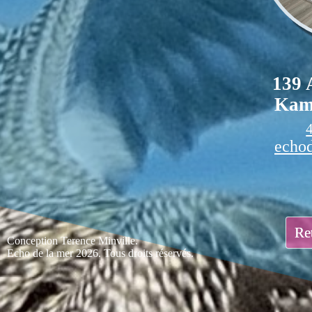
139 
Kam
echo
Ret
Conception Terence Minville.
Echo de la mer 2026. Tous droits réservés.